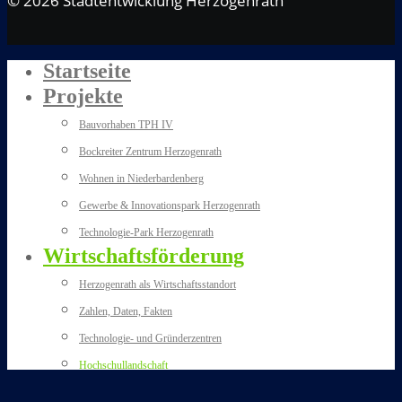
© 2026 Stadtentwicklung Herzogenrath
Startseite
Projekte
Bauvorhaben TPH IV
Bockreiter Zentrum Herzogenrath
Wohnen in Niederbardenberg
Gewerbe & Innovationspark Herzogenrath
Technologie-Park Herzogenrath
Wirtschaftsförderung
Herzogenrath als Wirtschaftsstandort
Zahlen, Daten, Fakten
Technologie- und Gründerzentren
Hochschullandschaft
Kontakt